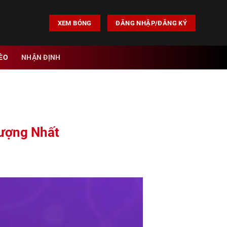
XEM BÓNG
ĐĂNG NHẬP/ĐĂNG KÝ
KÈO
NHẬN ĐỊNH
ượng Nhất