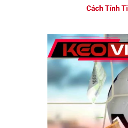
Cách Tính T