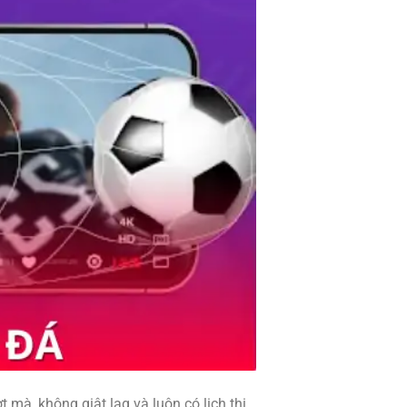
à, không giật lag và luôn có lịch thi