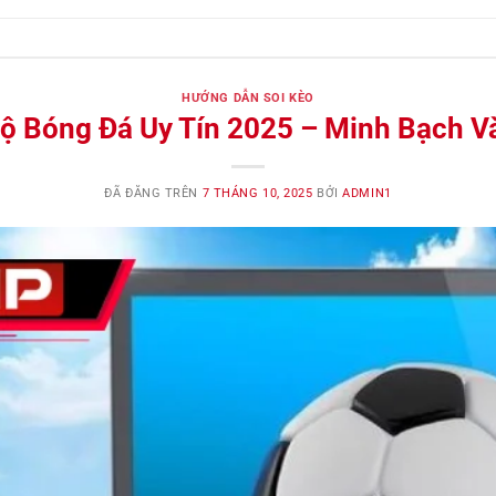
HƯỚNG DẪN SOI KÈO
ộ Bóng Đá Uy Tín 2025 – Minh Bạch V
ĐÃ ĐĂNG TRÊN
7 THÁNG 10, 2025
BỞI
ADMIN1