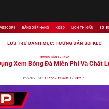
×
IVESCORE
BẢNG XẾP HẠNG
KQBD
LỊCH THI ĐẤU
SOI 
LƯU TRỮ DANH MỤC:
HƯỚNG DẪN SOI KÈO
HƯỚNG DẪN SOI KÈO
Dụng Xem Bóng Đá Miễn Phí Và Chất L
ĐÃ ĐĂNG TRÊN
8 THÁNG 10, 2025
BỞI
ADMIN1