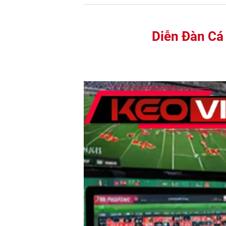
Diễn Đàn Cá