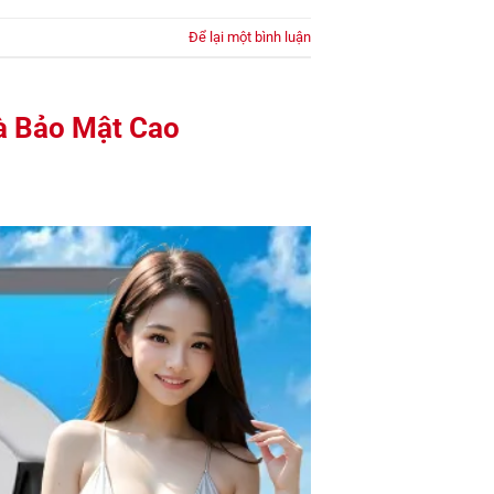
Để lại một bình luận
à Bảo Mật Cao