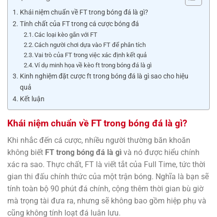
Khái niệm chuẩn về FT trong bóng đá là gì?
Tính chất của FT trong cá cược bóng đá
Các loại kèo gắn với FT
Cách người chơi dựa vào FT để phân tích
Vai trò của FT trong việc xác định kết quả
Ví dụ minh họa về kèo ft trong bóng đá là gì
Kinh nghiệm đặt cược ft trong bóng đá là gì sao cho hiệu
quả
Kết luận
Khái niệm chuẩn về FT trong bóng đá là gì?
Khi nhắc đến cá cược, nhiều người thường băn khoăn
không biết
FT trong bóng đá là gì
và nó được hiểu chính
xác ra sao. Thực chất, FT là viết tắt của Full Time, tức thời
gian thi đấu chính thức của một trận bóng. Nghĩa là bạn sẽ
tính toàn bộ 90 phút đá chính, cộng thêm thời gian bù giờ
mà trọng tài đưa ra, nhưng sẽ không bao gồm hiệp phụ và
cũng không tính loạt đá luân lưu.