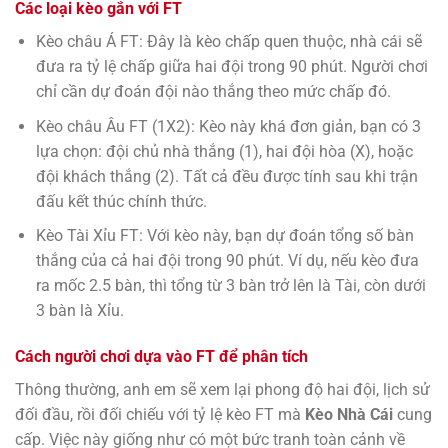
Các loại kèo gắn với FT
Kèo châu Á FT: Đây là kèo chấp quen thuộc, nhà cái sẽ
đưa ra tỷ lệ chấp giữa hai đội trong 90 phút. Người chơi
chỉ cần dự đoán đội nào thắng theo mức chấp đó.
Kèo châu Âu FT (1X2): Kèo này khá đơn giản, bạn có 3
lựa chọn: đội chủ nhà thắng (1), hai đội hòa (X), hoặc
đội khách thắng (2). Tất cả đều được tính sau khi trận
đấu kết thúc chính thức.
Kèo Tài Xỉu FT: Với kèo này, bạn dự đoán tổng số bàn
thắng của cả hai đội trong 90 phút. Ví dụ, nếu kèo đưa
ra mốc 2.5 bàn, thì tổng từ 3 bàn trở lên là Tài, còn dưới
3 bàn là Xỉu.
Cách người chơi dựa vào FT để phân tích
Thông thường, anh em sẽ xem lại phong độ hai đội, lịch sử
đối đầu, rồi đối chiếu với tỷ lệ kèo FT mà
Kèo Nhà Cái
cung
cấp. Việc này giống như có một bức tranh toàn cảnh về