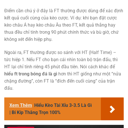
Điểm cần chú ý ở đây là FT thường được dùng để xác định
kết quả cuối cùng của kèo cược. Ví dụ: khi bạn đặt cược
kèo châu Á hay kèo châu Âu theo FT, kết quả thắng hay
thua đều chỉ tính trong 90 phút chính thức và bù giờ, chứ
không xét đến hiệp phụ.
Ngoài ra, FT thường được so sánh với HT (Half Time) –
tức hiệp 1. Nếu FT cho bạn cái nhìn toàn bộ trận đấu, thì
HT lại chỉ tính riêng 45 phút đầu tiên. Nói cách khác để
hiểu ft trong bóng đá là gì
hơn thì HT giống như một “nửa
chặng đường”, còn FT là “đích đến cuối cùng” của trận
đấu.
Xem Thêm
Hiểu Kèo Tài Xỉu 3-3.5 Là Gì
| Bí Kíp Thắng Trọn 100%