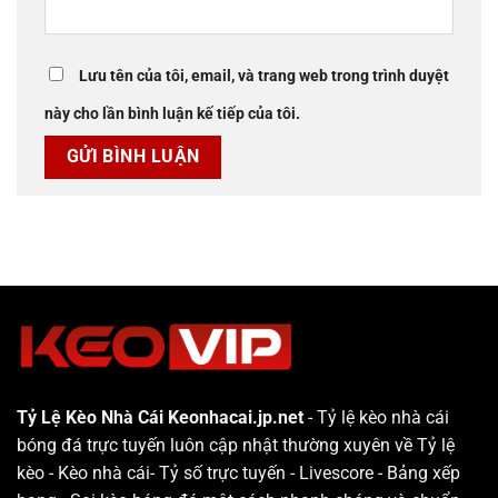
Lưu tên của tôi, email, và trang web trong trình duyệt
này cho lần bình luận kế tiếp của tôi.
Tỷ Lệ Kèo Nhà Cái Keonhacai.jp.net
- Tỷ lệ kèo nhà cái
bóng đá trực tuyến luôn cập nhật thường xuyên về Tỷ lệ
kèo - Kèo nhà cái- Tỷ số trực tuyến - Livescore - Bảng xếp