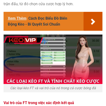
trận đấu, từ đó chọn cửa cược hợp lý hơn.
Xem Thêm
Cách Đọc Biểu Đồ Biến
Động Kèo - Bí Quyết Soi Chuẩn
Các loại kèo FT và vai trò của nó trong cá cược bóng đá
Vai trò của FT trong việc xác định kết quả