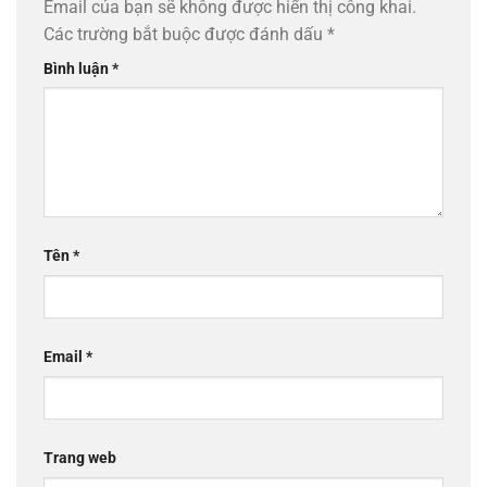
Email của bạn sẽ không được hiển thị công khai.
Các trường bắt buộc được đánh dấu
*
Bình luận
*
Tên
*
Email
*
Trang web