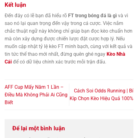
Kết luận
Đến đây có lẽ bạn đã hiểu rõ
FT trong bóng đá là gì
và vì
sao nó lại quan trọng đến vậy trong cá cược. Việc nắm
chắc thuật ngữ này không chỉ giúp bạn đọc kèo chuẩn hơn
mà còn xây dựng được chiến lược đặt cược hợp lý. Nếu
muốn cập nhật tỷ lệ kèo FT minh bạch, cùng với kết quả và
tin tức thể thao mới nhất, đừng quên ghé ngay
Kèo Nhà
Cái
để có dữ liệu chính xác trước mỗi trận đấu.
AFF Cup Mấy Năm 1 Lần –
Cách Soi Odds Running | Bí
Điều Mà Không Phải Ai Cũng
Kíp Chọn Kèo Hiệu Quả 100%
Biết
Để lại một bình luận