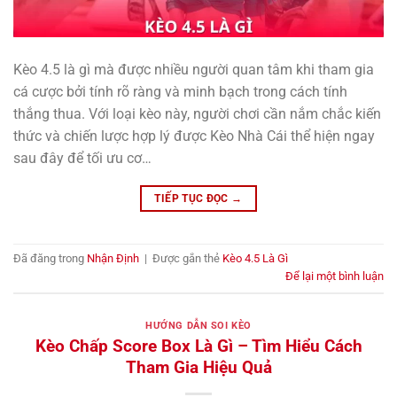
Kèo 4.5 là gì mà được nhiều người quan tâm khi tham gia
cá cược bởi tính rõ ràng và minh bạch trong cách tính
thắng thua. Với loại kèo này, người chơi cần nắm chắc kiến
thức và chiến lược hợp lý được Kèo Nhà Cái thể hiện ngay
sau đây để tối ưu cơ…
TIẾP TỤC ĐỌC
→
Đã đăng trong
Nhận Định
|
Được gắn thẻ
Kèo 4.5 Là Gì
Để lại một bình luận
HƯỚNG DẪN SOI KÈO
Kèo Chấp Score Box Là Gì – Tìm Hiểu Cách
Tham Gia Hiệu Quả