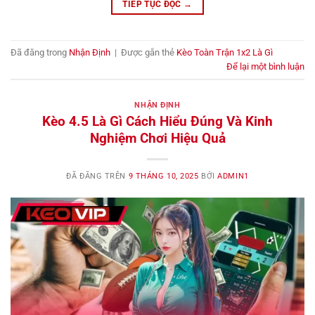
TIẾP TỤC ĐỌC
→
Đã đăng trong
Nhận Định
|
Được gắn thẻ
Kèo Toàn Trận 1x2 Là Gì
Để lại một bình luận
NHẬN ĐỊNH
Kèo 4.5 Là Gì Cách Hiểu Đúng Và Kinh
Nghiệm Chơi Hiệu Quả
ĐÃ ĐĂNG TRÊN
9 THÁNG 10, 2025
BỞI
ADMIN1