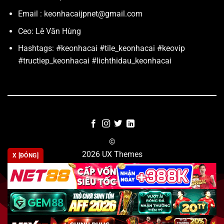
Email :
keonhacaijpnet@gmail.com
Ceo: Lê Văn Hùng
Hashtags: #keonhacai #tile_keonhacai #keovip
#tructiep_keonhacai #lichthidau_keonhacai
©
2026 UX Themes
X [ĐÓNG]
TERMS
PRIVACY
COOKIES