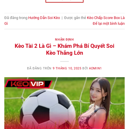
Đã đăng trong
Hướng Dẫn Soi Kèo
|
Được gắn thẻ
Kèo Chấp Score Box Là
Gì
Để lại một bình luận
NHẬN ĐỊNH
Kèo Tài 2 Là Gì – Khám Phá Bí Quyết Soi
Kèo Thắng Lớn
ĐÃ ĐĂNG TRÊN
9 THÁNG 10, 2025
BỞI
ADMIN1