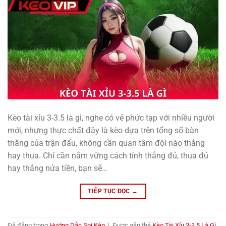
Kèo tài xỉu 3-3.5 là gì, nghe có vẻ phức tạp với nhiều người
mới, nhưng thực chất đây là kèo dựa trên tổng số bàn
thắng của trận đấu, không cần quan tâm đội nào thắng
hay thua. Chỉ cần nắm vững cách tính thắng đủ, thua đủ
hay thắng nửa tiền, bạn sẽ…
TIẾP TỤC ĐỌC
→
Đã đăng trong
Hướng Dẫn Soi Kèo
|
Được gắn thẻ
Kèo Tài Xỉu 3-3.5 Là Gì