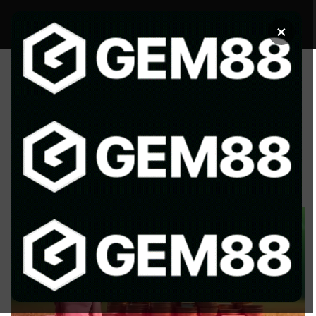
Chuyển
đến
×
nội
dung
LƯU TRỮ CỦA TÁC GIẢ:
ADMIN1
NHẬN ĐỊNH
Kèo Tài Xỉu 3.75 Là Gì – Hướng Dẫn Cách
Đọc Kèo Cho Hội Viên
ĐÃ ĐĂNG TRÊN
23 THÁNG 1, 2026
BỞI
ADMIN1