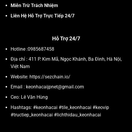
Miễn Trừ Trách Nhiệm
Liên Hệ Hỗ Trợ Trực Tiếp 24/7
Hỗ Trợ 24/7
Hotline :
0985687458
Địa chỉ :
411 P. Kim Mã, Ngọc Khánh, Ba Đình, Hà Nội,
Việt Nam
Website: https://sezchain.io/
Email :
keonhacaijpnet@gmail.com
Ceo: Lê Văn Hùng
Hashtags: #keonhacai #tile_keonhacai #keovip
#tructiep_keonhacai #lichthidau_keonhacai