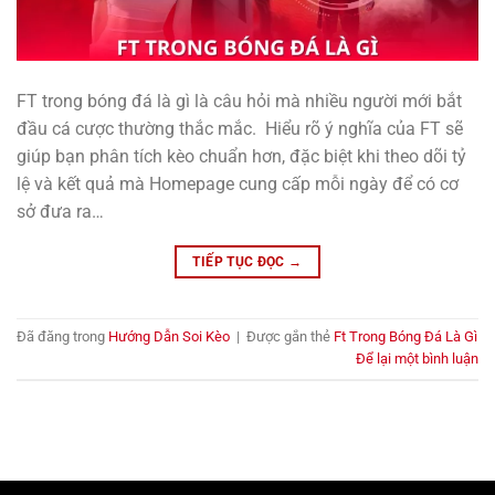
FT trong bóng đá là gì là câu hỏi mà nhiều người mới bắt
đầu cá cược thường thắc mắc. Hiểu rõ ý nghĩa của FT sẽ
giúp bạn phân tích kèo chuẩn hơn, đặc biệt khi theo dõi tỷ
lệ và kết quả mà Homepage cung cấp mỗi ngày để có cơ
sở đưa ra…
TIẾP TỤC ĐỌC
→
Đã đăng trong
Hướng Dẫn Soi Kèo
|
Được gắn thẻ
Ft Trong Bóng Đá Là Gì
Để lại một bình luận