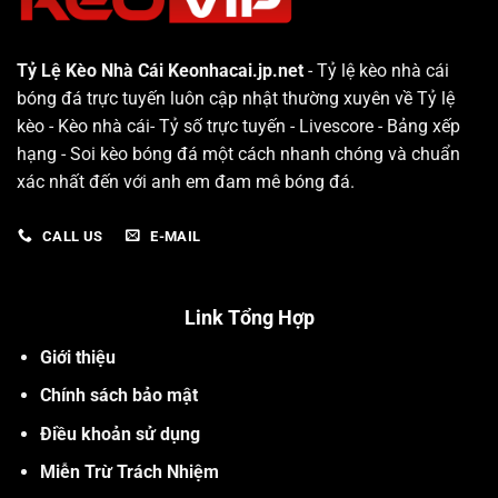
Tỷ Lệ Kèo Nhà Cái Keonhacai.jp.net
- Tỷ lệ kèo nhà cái
bóng đá trực tuyến luôn cập nhật thường xuyên về Tỷ lệ
kèo - Kèo nhà cái- Tỷ số trực tuyến - Livescore - Bảng xếp
hạng - Soi kèo bóng đá một cách nhanh chóng và chuẩn
xác nhất đến với anh em đam mê bóng đá.
CALL US
E-MAIL
Link Tổng Hợp
Giới thiệu
Chính sách bảo mật
Điều khoản sử dụng
Miễn Trừ Trách Nhiệm