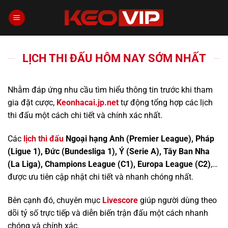
Chuyển
đến
nội
dung
LỊCH THI ĐẤU HÔM NAY SỚM NHẤT
Nhằm đáp ứng nhu cầu tìm hiểu thông tin trước khi tham
gia đặt cược,
Keonhacai.jp.net
tự động tổng hợp các lịch
thi đấu một cách chi tiết và chính xác nhất.
Các
lịch thi đấu
Ngoại hạng Anh (Premier League), Pháp
(Ligue 1), Đức (Bundesliga 1), Ý (Serie A), Tây Ban Nha
(La Liga), Champions League (C1), Europa League (C2)
,…
được ưu tiên cập nhật chi tiết và nhanh chóng nhất.
Bên cạnh đó, chuyên mục
Livescore
giúp người dùng theo
dõi tỷ số trực tiếp và diễn biến trận đấu một cách nhanh
chóng và chính xác.