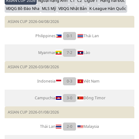
ASIAN CUP 2026
Ngoại hạng Anh
C1
C2
Ligue 1
Hạng hai Đức
VĐQG Bồ Đào Nha
MLS Mỹ
VĐQG Nhật Bản
K-League Hàn Quốc
ASIAN CUP 2026
-
04/08/2026
Philippines
0
-
1
Thái Lan
Myanmar
7
-
2
Lào
ASIAN CUP 2026
-
03/08/2026
Indonesia
0
-
3
Việt Nam
Campuchia
3
-
0
Đông Timor
ASIAN CUP 2026
-
01/08/2026
Thái Lan
2
-
0
Malaysia