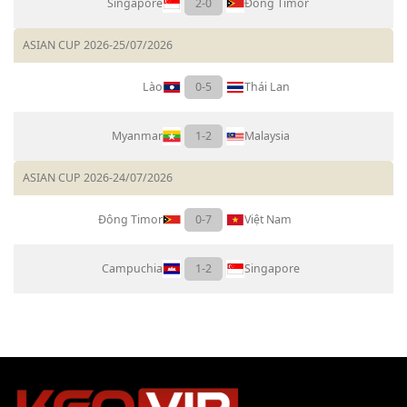
Singapore
2
-
0
Đông Timor
ASIAN CUP 2026
-
25/07/2026
Lào
0
-
5
Thái Lan
Myanmar
1
-
2
Malaysia
ASIAN CUP 2026
-
24/07/2026
Đông Timor
0
-
7
Việt Nam
Campuchia
1
-
2
Singapore