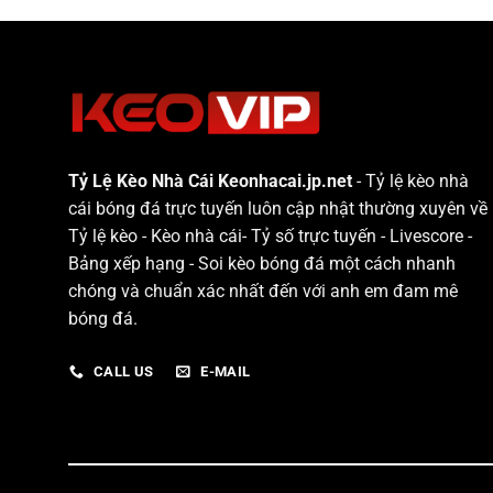
Tỷ Lệ Kèo Nhà Cái Keonhacai.jp.net
- Tỷ lệ kèo nhà
cái bóng đá trực tuyến luôn cập nhật thường xuyên về
Tỷ lệ kèo - Kèo nhà cái- Tỷ số trực tuyến - Livescore -
Bảng xếp hạng - Soi kèo bóng đá một cách nhanh
chóng và chuẩn xác nhất đến với anh em đam mê
bóng đá.
CALL US
E-MAIL