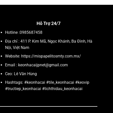
Hỗ Trợ 24/7
Hotline :
0985687458
Địa chỉ :
411 P. Kim Mã, Ngọc Khánh, Ba Đình, Hà
Nội, Việt Nam
Website: https://mispapelitosmty.com.mx/
Email :
keonhacaijpnet@gmail.com
Ceo: Lê Văn Hùng
Hashtags: #keonhacai #tile_keonhacai #keovip
#tructiep_keonhacai #lichthidau_keonhacai