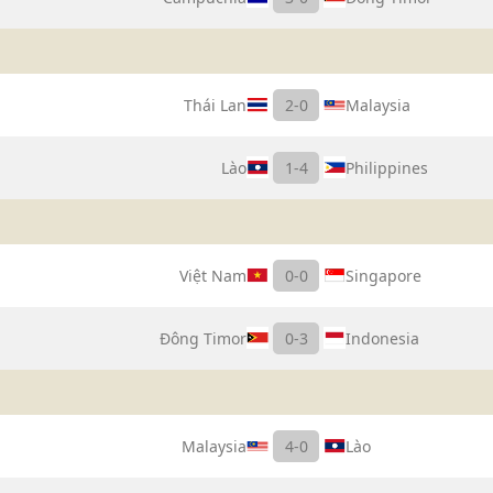
Thái Lan
2
-
0
Malaysia
Lào
1
-
4
Philippines
Việt Nam
0
-
0
Singapore
Đông Timor
0
-
3
Indonesia
Malaysia
4
-
0
Lào