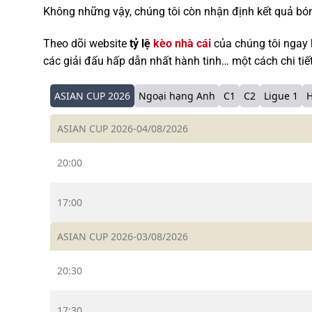
Không những vậy, chúng tôi còn nhận định kết quả bóng
Theo dõi website
tỷ lệ
kèo nhà cái
của chúng tôi ngay 
các giải đấu hấp dẫn nhất hành tinh… một cách chi tiế
ASIAN CUP 2026
Ngoại hạng Anh
C1
C2
Ligue 1
H
ASIAN CUP 2026
-
04/08/2026
20:00
17:00
ASIAN CUP 2026
-
03/08/2026
20:30
17:30