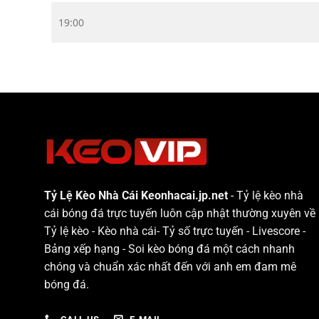
19:00
Tỷ Lệ Kèo Nhà Cái Keonhacai.jp.net
- Tỷ lệ kèo nhà
cái bóng đá trực tuyến luôn cập nhật thường xuyên về
Tỷ lệ kèo - Kèo nhà cái- Tỷ số trực tuyến - Livescore -
Bảng xếp hạng - Soi kèo bóng đá một cách nhanh
chóng và chuẩn xác nhất đến với anh em đam mê
bóng đá.