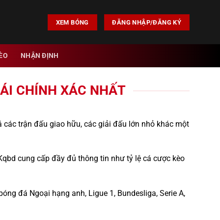
XEM BÓNG
ĐĂNG NHẬP/ĐĂNG KÝ
KÈO
NHẬN ĐỊNH
CÁI CHÍNH XÁC NHẤT
 các trận đấu giao hữu, các giải đấu lớn nhỏ khác một
 Kqbd cung cấp đầy đủ thông tin như tỷ lệ cá cược kèo
bóng đá Ngoại hạng anh, Ligue 1, Bundesliga, Serie A,