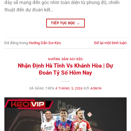
đây sẽ mang đến góc nhìn toàn diện từ phong độ, chiến
thuật đến dự đoán kết…
TIẾP TỤC ĐỌC
→
Đã đăng trong
Hướng Dẫn Soi Kèo
Để lại một bình luận
HƯỚNG DẪN SOI KÈO
Nhận Định Hà Tĩnh Vs Khánh Hòa | Dự
Đoán Tỷ Số Hôm Nay
ĐÃ ĐĂNG TRÊN
4 THÁNG 5, 2026
BỞI
ADMIN