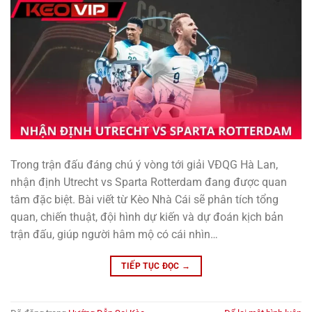
Trong trận đấu đáng chú ý vòng tới giải VĐQG Hà Lan,
nhận định Utrecht vs Sparta Rotterdam đang được quan
tâm đặc biệt. Bài viết từ Kèo Nhà Cái sẽ phân tích tổng
quan, chiến thuật, đội hình dự kiến và dự đoán kịch bản
trận đấu, giúp người hâm mộ có cái nhìn…
TIẾP TỤC ĐỌC
→