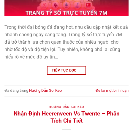
Trong thời đại bóng đá đang hot, nhu cầu cập nhật kết quả
nhanh chóng ngày càng tăng. Trang tỷ số trực tuyến 7M
đã trở thành lựa chọn quen thuộc của nhiều người chơi
nhờ tốc độ và độ tiện lợi. Tuy nhiên, không phải ai cũng
hiểu rõ về mức độ uy tín…
TIẾP TỤC ĐỌC
→
Đã đăng trong
Hướng Dẫn Soi Kèo
Để lại một bình luận
HƯỚNG DẪN SOI KÈO
Nhận Định Heerenveen Vs Twente – Phân
Tích Chi Tiết