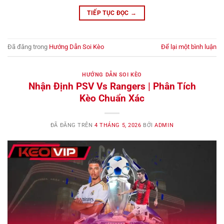
TIẾP TỤC ĐỌC
→
Đã đăng trong
Hướng Dẫn Soi Kèo
Để lại một bình luận
HƯỚNG DẪN SOI KÈO
Nhận Định PSV Vs Rangers | Phân Tích
Kèo Chuẩn Xác
ĐÃ ĐĂNG TRÊN
4 THÁNG 5, 2026
BỞI
ADMIN