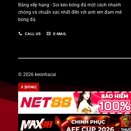
Bảng xếp hạng - Soi kèo bóng đá một cách nhanh
chóng và chuẩn xác nhất đến với anh em đam mê
bóng đá.
CALL US
E-MAIL
© 2026 keonhacai
X [ĐÓNG]