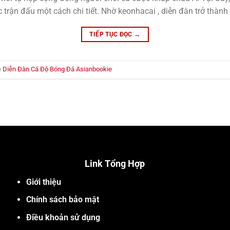
c trận đấu một cách chi tiết. Nhờ keonhacai , diễn đàn trở thành
TIẾP TỤC ĐỌC
→
ẻ
Diễn Đàn Cá Độ Bóng Đá Asianbookie
Link Tổng Hợp
Giới thiệu
Chính sách bảo mật
Điều khoản sử dụng