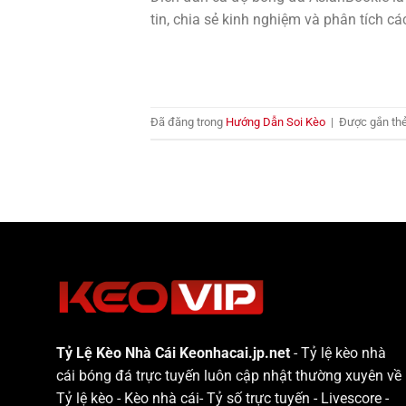
tin, chia sẻ kinh nghiệm và phân tích cá
Đã đăng trong
Hướng Dẫn Soi Kèo
|
Được gắn th
Tỷ Lệ Kèo Nhà Cái Keonhacai.jp.net
- Tỷ lệ kèo nhà
cái bóng đá trực tuyến luôn cập nhật thường xuyên về
Tỷ lệ kèo - Kèo nhà cái- Tỷ số trực tuyến - Livescore -