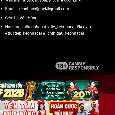
Website: https://mispapelitosmty.com.mx/
Email :
keonhacaijpnet@gmail.com
Ceo: Lê Văn Hùng
Hashtags: #keonhacai #tile_keonhacai #keovip
#tructiep_keonhacai #lichthidau_keonhacai