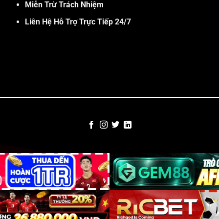
Miễn Trừ Trách Nhiệm
Liên Hệ Hỗ Trợ Trực Tiếp 24/7
Copyright 2026 ©
Website