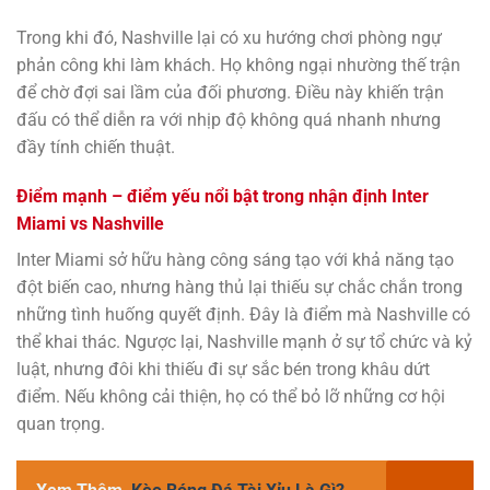
Trong khi đó, Nashville lại có xu hướng chơi phòng ngự
phản công khi làm khách. Họ không ngại nhường thế trận
để chờ đợi sai lầm của đối phương. Điều này khiến trận
đấu có thể diễn ra với nhịp độ không quá nhanh nhưng
đầy tính chiến thuật.
Điểm mạnh – điểm yếu nổi bật trong nhận định Inter
Miami vs Nashville
Inter Miami sở hữu hàng công sáng tạo với khả năng tạo
đột biến cao, nhưng hàng thủ lại thiếu sự chắc chắn trong
những tình huống quyết định. Đây là điểm mà Nashville có
thể khai thác. Ngược lại, Nashville mạnh ở sự tổ chức và kỷ
luật, nhưng đôi khi thiếu đi sự sắc bén trong khâu dứt
điểm. Nếu không cải thiện, họ có thể bỏ lỡ những cơ hội
quan trọng.