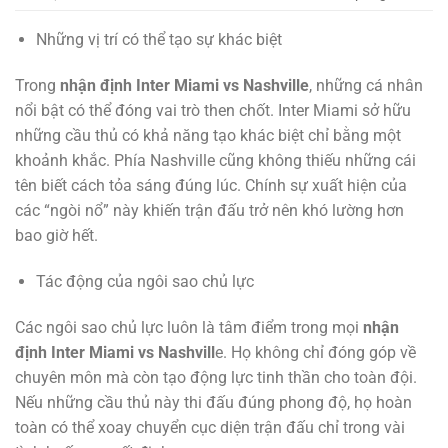
Những vị trí có thể tạo sự khác biệt
Trong
nhận định Inter Miami vs Nashville
, những cá nhân
nổi bật có thể đóng vai trò then chốt. Inter Miami sở hữu
những cầu thủ có khả năng tạo khác biệt chỉ bằng một
khoảnh khắc. Phía Nashville cũng không thiếu những cái
tên biết cách tỏa sáng đúng lúc. Chính sự xuất hiện của
các “ngòi nổ” này khiến trận đấu trở nên khó lường hơn
bao giờ hết.
Tác động của ngôi sao chủ lực
Các ngôi sao chủ lực luôn là tâm điểm trong mọi
nhận
định Inter Miami vs Nashvill
e. Họ không chỉ đóng góp về
chuyên môn mà còn tạo động lực tinh thần cho toàn đội.
Nếu những cầu thủ này thi đấu đúng phong độ, họ hoàn
toàn có thể xoay chuyển cục diện trận đấu chỉ trong vài