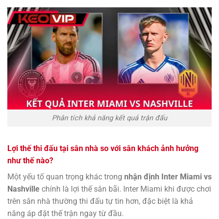
Phân tích khả năng kết quả trận đấu
Lợi thế thi đấu tại sân nhà so với sân khách ảnh hưởng
như thế nào?
Một yếu tố quan trọng khác trong
nhận định Inter Miami vs
Nashville
chính là lợi thế sân bãi. Inter Miami khi được chơi
trên sân nhà thường thi đấu tự tin hơn, đặc biệt là khả
năng áp đặt thế trận ngay từ đầu.