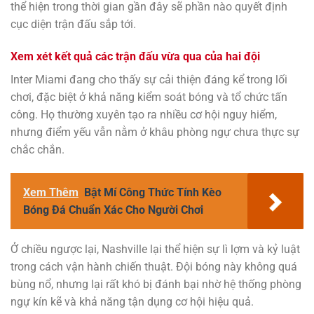
thể hiện trong thời gian gần đây sẽ phần nào quyết định
cục diện trận đấu sắp tới.
Xem xét kết quả các trận đấu vừa qua của hai đội
Inter Miami đang cho thấy sự cải thiện đáng kể trong lối
chơi, đặc biệt ở khả năng kiểm soát bóng và tổ chức tấn
công. Họ thường xuyên tạo ra nhiều cơ hội nguy hiểm,
nhưng điểm yếu vẫn nằm ở khâu phòng ngự chưa thực sự
chắc chắn.
Xem Thêm
Bật Mí Công Thức Tính Kèo
Bóng Đá Chuẩn Xác Cho Người Chơi
Ở chiều ngược lại, Nashville lại thể hiện sự lì lợm và kỷ luật
trong cách vận hành chiến thuật. Đội bóng này không quá
bùng nổ, nhưng lại rất khó bị đánh bại nhờ hệ thống phòng
ngự kín kẽ và khả năng tận dụng cơ hội hiệu quả.