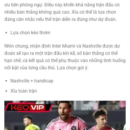
ưu tiên phòng ngự. Điều này khiến khả năng trận đấu có
nhiều bàn thắng không quá cao. Xỉu có thể là lựa chọn
đáng cân nhắc nếu thế trận diễn ra đúng như dự đoán.
Lựa chọn kèo thơm
Nhìn chung, nhận định Inter Miami và Nashville được dự
đoán sẽ tạo ra một trận đấu kín kẽ, số bàn thắng có thể
hạn chế, và kết quả có thể phụ thuộc vào những tình huống
nổi bật của từng cầu thủ. Lựa chọn gợi ý:
Nashville + handicap
Xỉu toàn trận