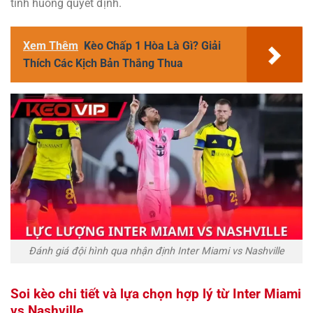
tình huống quyết định.
Xem Thêm
Kèo Chấp 1 Hòa Là Gì? Giải
Thích Các Kịch Bản Thắng Thua
Đánh giá đội hình qua nhận định Inter Miami vs Nashville
Soi kèo chi tiết và lựa chọn hợp lý từ Inter Miami
vs Nashville