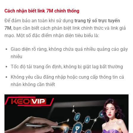
Cách nhận biết link 7M chính thống
Để đảm bảo an toàn khi sử dụng
trang tỷ số trực tuyến
7M
, bạn cần biết cách phân biệt link chính thức và link giả
mạo. Một số đặc điểm nhận diện tiêu biểu là:
Giao diện rõ ràng, không chứa quá nhiều quảng cáo gây
nhiễu
Tốc độ tải trang ổn định, không bị giật lag bất thường
Không yêu cầu đăng nhập hoặc cung cấp thông tin cá
nhân không cần thiết