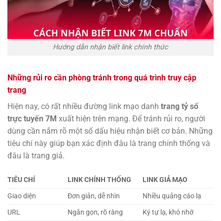
Hướng dẫn nhận biết link chính thức
Những rủi ro cần phòng tránh trong quá trình truy cập
trang
Hiện nay, có rất nhiều đường link mạo danh
trang tỷ số
trực tuyến 7M
xuất hiện trên mạng. Để tránh rủi ro, người
dùng cần nắm rõ một số dấu hiệu nhận biết cơ bản. Những
tiêu chí này giúp bạn xác định đâu là trang chính thống và
đâu là trang giả.
TIÊU CHÍ
LINK CHÍNH THỐNG
LINK GIẢ MẠO
Giao diện
Đơn giản, dễ nhìn
Nhiều quảng cáo lạ
URL
Ngắn gọn, rõ ràng
Ký tự lạ, khó nhớ