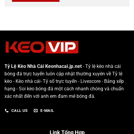
Tỷ Lệ Kèo Nhà Cái Keonhacai.jp.net
- Tỷ lệ kèo nhà cái
bóng đá trực tuyến luôn cập nhật thường xuyên về Tỷ lệ
kèo - Kèo nhà cái- Tỷ số trực tuyến - Livescore - Bảng xếp
hạng - Soi kèo bóng đá một cách nhanh chóng và chuẩn
xác nhất đến với anh em đam mê bóng đá.
CALL US
E-MAIL
Link Tổng Hợp