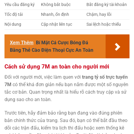
Yêu cầu đăng ký
Không bắt buộc
Bắt đăng ký tài khoản
Tốc độ tải
Nhanh, ổn định
Chậm, hay lỗi
Nội dung
Cập nhật liên tục
Sai lệch hoặc thiếu
Xem Thêm
Bí Mật Cá Cược Bóng Đá
Bằng Thẻ Cào Điện Thoại Cực An Toàn
Cách sử dụng 7M an toàn cho người mới
Đối với người mới, việc làm quen với
trang tỷ số trực tuyến
7M
có thể khá đơn giản nếu bạn nắm được một số nguyên
tắc cơ bản. Quan trọng nhất là hiểu rõ cách truy cập và sử
dụng sao cho an toàn.
Trước tiên, hãy đảm bảo rằng bạn đang vào đúng phiên
bản chính thức của trang. Sau đó, bạn có thể bắt đầu theo
dõi các trận đấu, kiểm tra lịch thi đấu hoặc xem thống kê