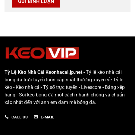
Tỷ Lệ Kèo Nhà Cái Keonhacai.jp.net
- Tỷ lệ kèo nhà cái
bóng đá trực tuyến luôn cập nhật thường xuyên về Tỷ lệ
kèo - Kèo nhà cái- Tỷ số trực tuyến - Livescore - Bảng xếp
hạng - Soi kèo bóng đá một cách nhanh chóng và chuẩn
xác nhất đến với anh em đam mê bóng đá.
CALL US
E-MAIL