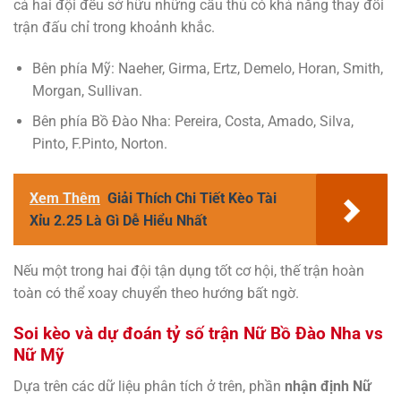
cả hai đội đều sở hữu những cầu thủ có khả năng thay đổi
trận đấu chỉ trong khoảnh khắc.
Bên phía Mỹ: Naeher, Girma, Ertz, Demelo, Horan, Smith,
Morgan, Sullivan.
Bên phía Bồ Đào Nha: Pereira, Costa, Amado, Silva,
Pinto, F.Pinto, Norton.
Xem Thêm
Giải Thích Chi Tiết Kèo Tài
Xỉu 2.25 Là Gì Dễ Hiểu Nhất
Nếu một trong hai đội tận dụng tốt cơ hội, thế trận hoàn
toàn có thể xoay chuyển theo hướng bất ngờ.
Soi kèo và dự đoán tỷ số trận Nữ Bồ Đào Nha vs
Nữ Mỹ
Dựa trên các dữ liệu phân tích ở trên, phần
nhận định Nữ