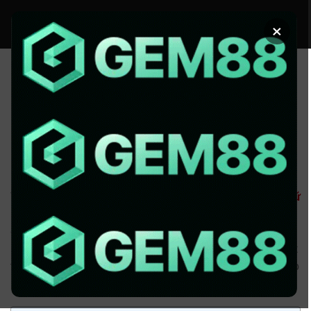
Chuyển
đến
×
nội
dung
HƯỚNG DẪN SOI KÈO
Nhận Định Nữ Bồ Đào Nha Vs Nữ Mỹ
– Soi Kèo Chi Tiết
ĐÃ ĐĂNG TRÊN
4 THÁNG 5, 2026
BỞI
ADMIN
Trận đấu trong khuôn khổ
nhận định Nữ Bồ Đào Nha vs Nữ
Mỹ
đang thu hút sự quan tâm lớn nhờ sự chênh lệch đẳng
cấp nhưng lại tiềm ẩn nhiều bất ngờ. Dưới góc nhìn từ
Kèo
Nhà Cái
, bài viết sẽ mang đến những phân tích dễ hiểu, sát
thực tế về phong độ, chiến thuật và cơ hội của hai đội, giúp
bạn có thêm cơ sở tham khảo trước giờ bóng lăn.