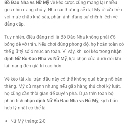
Bồ Đào Nha vs Nữ Mỹ
về kèo cược cũng mang lại nhiều
góc nhìn đáng chú ý. Nhà cái thường sẽ đặt Mỹ ở cửa trên
với mức chấp khá sâu, phản ánh đúng sự chênh lệch về
đẳng cấp.
Tuy nhiên, điều đáng nói là Bồ Đào Nha không phải đội
bóng dễ vỡ trận. Nếu chơi đúng phong độ, họ hoàn toàn có
thể giữ tỷ số ở mức an toàn. Vì vậy, khi soi kèo trong
nhận
định Nữ Bồ Đào Nha vs Nữ Mỹ
, lựa chọn cửa dưới đôi khi
lại mang đến giá trị cao hơn.
Về kèo tài xỉu, trận đấu này có thể không quá bùng nổ bàn
thắng. Mỹ dù mạnh nhưng nếu gặp hàng thủ chơi kỷ luật,
họ cũng cần thời gian để xuyên phá. Dựa trên toàn bộ
phân tích
nhận định Nữ Bồ Đào Nha vs Nữ Mỹ
, kịch bản
hợp lý nhất có thể là:
Nữ Mỹ thắng: 2-0