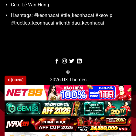
Ceo: Lê Văn Hùng
Hashtags: #keonhacai #tile_keonhacai #keovip
#tructiep_keonhacai #lichthidau_keonhacai
©
2026 UX Themes
X [ĐÓNG]
TERMS
PRIVACY
COOKIES