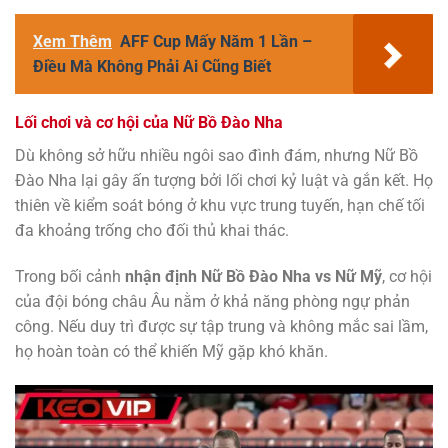
Xem Thêm
AFF Cup Mấy Năm 1 Lần –
Điều Mà Không Phải Ai Cũng Biết
Lối chơi và cơ hội của Nữ Bồ Đào Nha
Dù không sở hữu nhiều ngôi sao đình đám, nhưng Nữ Bồ
Đào Nha lại gây ấn tượng bởi lối chơi kỷ luật và gắn kết. Họ
thiên về kiểm soát bóng ở khu vực trung tuyến, hạn chế tối
đa khoảng trống cho đối thủ khai thác.
Trong bối cảnh
nhận định Nữ Bồ Đào Nha vs Nữ Mỹ
, cơ hội
của đội bóng châu Âu nằm ở khả năng phòng ngự phản
công. Nếu duy trì được sự tập trung và không mắc sai lầm,
họ hoàn toàn có thể khiến Mỹ gặp khó khăn.