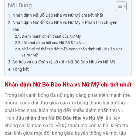
Nội Dung
Nhận định Nữ Bồ Đào Nha vs Nữ Mỹ chi tiết nhất
Nhận định Nữ Bồ Đào Nha vs Nữ Mỹ – Phân tích chuyên
sâu
Điểm mạnh chiến thuật của Nữ Mỹ
Lối chơi và cơ hội của Nữ Bồ Đào Nha
Nhân tố có thể tạo đột biến trong nhận định Nữ Bồ Đào Nha
vs Nữ Mỹ
Soi kèo và dự đoán tỷ số trận Nữ Bồ Đào Nha vs Nữ Mỹ
Tổng kết
Nhận định Nữ Bồ Đào Nha vs Nữ Mỹ chi tiết nhất
Trong bối cảnh bóng đá nữ ngày càng phát triển mạnh mẽ,
những cuộc đối đầu giữa các đội bóng thuộc hai trường
phái khác nhau luôn mang đến nhiều điểm nhấn thú vị.
Trận đấu
nhận định Nữ Bồ Đào Nha vs Nữ Mỹ
lần này
không chỉ là màn so tài về kỹ thuật mà còn là bài kiểm tra
bản lĩnh giữa một đội bóng giàu truyền thống và một tập