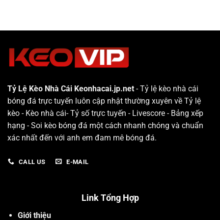
Tỷ Lệ Kèo Nhà Cái Keonhacai.jp.net
- Tỷ lệ kèo nhà cái
bóng đá trực tuyến luôn cập nhật thường xuyên về Tỷ lệ
kèo - Kèo nhà cái- Tỷ số trực tuyến - Livescore - Bảng xếp
hạng - Soi kèo bóng đá một cách nhanh chóng và chuẩn
xác nhất đến với anh em đam mê bóng đá.
CALL US
E-MAIL
Link Tổng Hợp
Giới thiệu