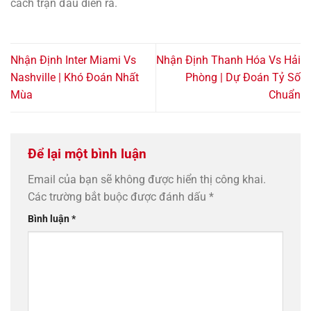
cách trận đấu diễn ra.
Nhận Định Inter Miami Vs
Nhận Định Thanh Hóa Vs Hải
Nashville | Khó Đoán Nhất
Phòng | Dự Đoán Tỷ Số
Mùa
Chuẩn
Để lại một bình luận
Email của bạn sẽ không được hiển thị công khai.
Các trường bắt buộc được đánh dấu
*
Bình luận
*