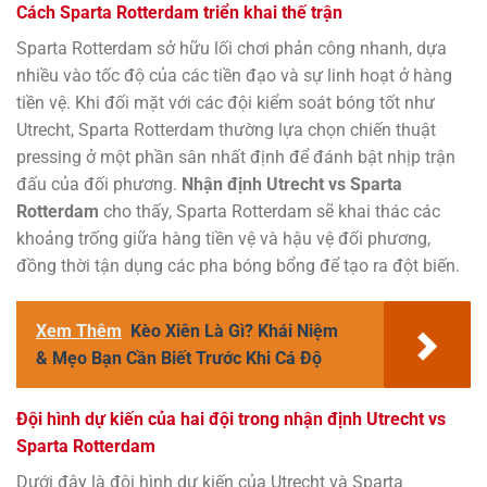
Cách Sparta Rotterdam triển khai thế trận
Sparta Rotterdam sở hữu lối chơi phản công nhanh, dựa
nhiều vào tốc độ của các tiền đạo và sự linh hoạt ở hàng
tiền vệ. Khi đối mặt với các đội kiểm soát bóng tốt như
Utrecht, Sparta Rotterdam thường lựa chọn chiến thuật
pressing ở một phần sân nhất định để đánh bật nhịp trận
đấu của đối phương.
Nhận định Utrecht vs Sparta
Rotterdam
cho thấy, Sparta Rotterdam sẽ khai thác các
khoảng trống giữa hàng tiền vệ và hậu vệ đối phương,
đồng thời tận dụng các pha bóng bổng để tạo ra đột biến.
Xem Thêm
Kèo Xiên Là Gì? Khái Niệm
& Mẹo Bạn Cần Biết Trước Khi Cá Độ
Đội hình dự kiến của hai đội trong nhận định Utrecht vs
Sparta Rotterdam
Dưới đây là đội hình dự kiến của Utrecht và Sparta