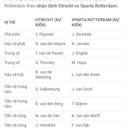
Rotterdam theo
nhận định Utrecht vs Sparta Rotterdam
:
UTRECHT (DỰ
SPARTA ROTTERDAM (DỰ
VỊ TRÍ
KIẾN)
KIẾN)
Thủ môn
V. Pasveer
J. Zwinkels
Hậu vệ phải
R. van der Maare
R. Jansen
Trung vệ
T. van de Pavert
J. Engels
Trung vệ
S. Thorsby
M. Haps
B. van de
Hậu vệ trái
L. van der Steen
Wetering
Tiền vệ trung
S. Falkenburg
J. van Osch
tâm
Tiền vệ trung
D. van den Berg
T. Stijnen
tâm
Tiền vệ công
N. van de Ven
K. van der Werff
Tiền vệ công
J. Hendriks
F. van Dijk