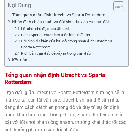
Nội Dung
Tổng quan nhận định Utrecht vs Sparta Rotterdam
Nhận định chiến thuật và đội hình dự kiến của hai đội
Lối chơi chủ đạo của Utrecht
Cách Sparta Rotterdam triển khai thế trận
Đội hình dự kiến của hai đội trong nhận định Utrecht vs
Sparta Rotterdam
Kịch bản trận đấu dễ xảy ra trong trận đấu
Kết luận
Tổng quan nhận định Utrecht vs Sparta
Rotterdam
Trận đấu giữa Utrecht và Sparta Rotterdam hứa hẹn sẽ là
màn so tài cân tài cân sức. Utrecht, với ưu thế sân nhà,
đang tìm cách cải thiện phong độ và duy trì sự ổn định
trong khâu tấn công. Trong khi đó, Sparta Rotterdam nổi
bật với lối chơi phản công nhanh, thường khai thác tốt các
tình huống phản xạ của đối phương.