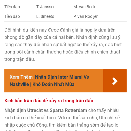
Tiền đạo
T. Janssen
M. van Beek
Tiền đạo
L. Smeets
P. van Rooijen
Đội hình dự kiến này được đánh giá là hợp lý dựa trên
phong độ gần đây của cả hai bên. Nhận định cũng lưu ý
rằng các thay đổi nhân sự bất ngờ có thể xảy ra, đặc biệt
trong bối cảnh chấn thương hoặc điều chỉnh chiến thuật
trong trận đấu.
Xem Thêm
Nhận Định Inter Miami Vs
Nashville | Khó Đoán Nhất Mùa
Kịch bản trận đấu dễ xảy ra trong trận đấu
Nhận định Utrecht vs Sparta Rotterdam
cho thấy nhiều
kịch bản có thể xuất hiện. Với ưu thế sân nhà, Utrecht sẽ
nhập cuộc chủ động, tìm kiếm bàn thắng sớm để tạo lợi