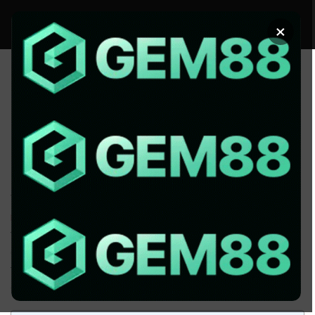
Chuyển
đến
×
nội
dung
HƯỚNG DẪN SOI KÈO
Nhận Định Utrecht Vs Sparta
Rotterdam | Dự Đoán Chuẩn
ĐÃ ĐĂNG TRÊN
4 THÁNG 5, 2026
BỞI
ADMIN
Trong trận đấu đáng chú ý vòng tới giải VĐQG Hà Lan,
nhận định Utrecht vs Sparta Rotterdam
đang được quan
tâm đặc biệt. Bài viết từ
Kèo Nhà Cái
sẽ phân tích tổng
quan, chiến thuật, đội hình dự kiến và dự đoán kịch bản
trận đấu, giúp người hâm mộ có cái nhìn toàn diện trước
giờ bóng lăn.