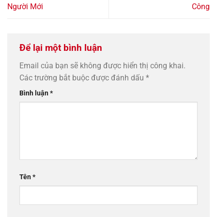
Người Mới
Công
Để lại một bình luận
Email của bạn sẽ không được hiển thị công khai.
Các trường bắt buộc được đánh dấu
*
Bình luận
*
Tên
*