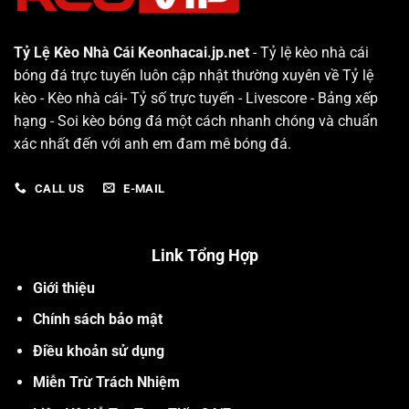
Tỷ Lệ Kèo Nhà Cái Keonhacai.jp.net
- Tỷ lệ kèo nhà cái
bóng đá trực tuyến luôn cập nhật thường xuyên về Tỷ lệ
kèo - Kèo nhà cái- Tỷ số trực tuyến - Livescore - Bảng xếp
hạng - Soi kèo bóng đá một cách nhanh chóng và chuẩn
xác nhất đến với anh em đam mê bóng đá.
CALL US
E-MAIL
Link Tổng Hợp
Giới thiệu
Chính sách bảo mật
Điều khoản sử dụng
Miễn Trừ Trách Nhiệm