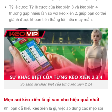
Tỷ lệ cược: Tỷ lệ cược của kèo xiên 3 và kèo xiên 4
thường gấp nhiều lần so với kèo xiên 2, giúp bạn có thể
giành được khoản tiền thắng lớn nếu may mắn.
So sánh sự khác biệt của từng kèo xiên 2,3,4
Mẹo soi kèo xiên là gì sao cho hiệu quả nhất
Khi bạn đã hiểu
kèo xiên là gì,
việc áp dụng các mẹo soi