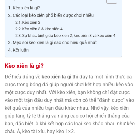
Kèo xiên là gì?
Các loại kèo xiên phổ biến được chơi nhiều
Kèo xiên 2
Kèo xiên 3 & kèo xiên 4
Sự khác biệt giữa kèo xiên 2, kèo xiên 3 và kèo xiên 4
Mẹo soi kèo xiên là gì sao cho hiệu quả nhất
Kết luận
Kèo xiên là gì?
Để hiểu đúng về
kèo xiên là gì
thì đây là một hình thức cá
cược trong bóng đá giúp người chơi kết hợp nhiều kèo vào
một cược duy nhất. Với kèo xiên, bạn không chỉ đặt cược
vào một trận đấu duy nhất mà còn có thể “đánh cược” vào
kết quả của nhiều trận đấu khác nhau. Nhờ vậy, kèo xiên
giúp tăng tỷ lệ thắng và nâng cao cơ hội chiến thắng của
bạn, đặc biệt là khi kết hợp các loại kèo khác nhau như kèo
châu Á, kèo tài xỉu, hay kèo 1×2.