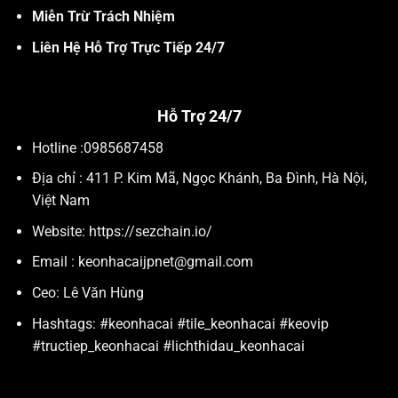
Miễn Trừ Trách Nhiệm
Liên Hệ Hỗ Trợ Trực Tiếp 24/7
Hỗ Trợ 24/7
Hotline :
0985687458
Địa chỉ :
411 P. Kim Mã, Ngọc Khánh, Ba Đình, Hà Nội,
Việt Nam
Website: https://sezchain.io/
Email :
keonhacaijpnet@gmail.com
Ceo: Lê Văn Hùng
Hashtags: #keonhacai #tile_keonhacai #keovip
#tructiep_keonhacai #lichthidau_keonhacai