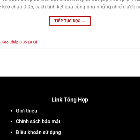
 về kèo chấp 0.05, cách tính kết quả cũng như những chiến lược s
TIẾP TỤC ĐỌC
→
ẻ
Kèo Chấp 0.05 Là Gì
Link Tổng Hợp
Giới thiệu
Chính sách bảo mật
Điều khoản sử dụng