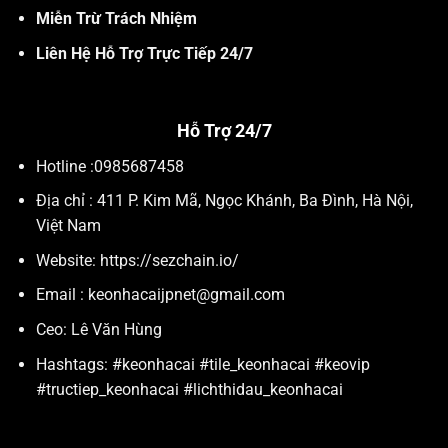
Miễn Trừ Trách Nhiệm
Liên Hệ Hỗ Trợ Trực Tiếp 24/7
Hỗ Trợ 24/7
Hotline :
0985687458
Địa chỉ :
411 P. Kim Mã, Ngọc Khánh, Ba Đình, Hà Nội,
Việt Nam
Website: https://sezchain.io/
Email :
keonhacaijpnet@gmail.com
Ceo: Lê Văn Hùng
Hashtags: #keonhacai #tile_keonhacai #keovip
#tructiep_keonhacai #lichthidau_keonhacai