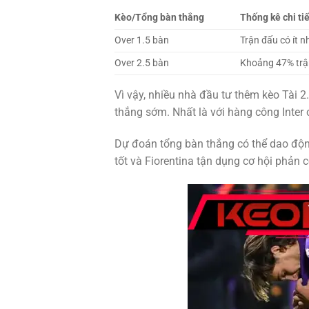
Kèo/Tổng bàn thắng
Thống kê chi ti
Over 1.5 bàn
Trận đấu có ít 
Over 2.5 bàn
Khoảng 47% trận
Vì vậy, nhiều nhà đầu tư thêm kèo Tài 2
thắng sớm. Nhất là với hàng công Inter 
Dự đoán tổng bàn thắng có thể dao động
tốt và Fiorentina tận dụng cơ hội phản 