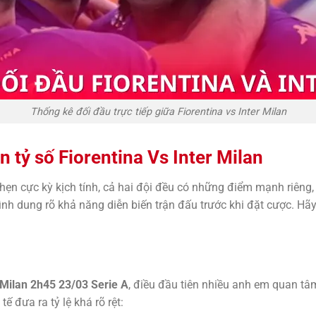
Thống kê đối đầu trực tiếp giữa Fiorentina vs Inter Milan
 tỷ số Fiorentina Vs Inter Milan
hẹn cực kỳ kịch tính, cả hai đội đều có những điểm mạnh riêng, 
ình dung rõ khả năng diễn biến trận đấu trước khi đặt cược. Hã
r Milan 2h45 23/03 Serie A
, điều đầu tiên nhiều anh em quan tâm
tế đưa ra tỷ lệ khá rõ rệt: