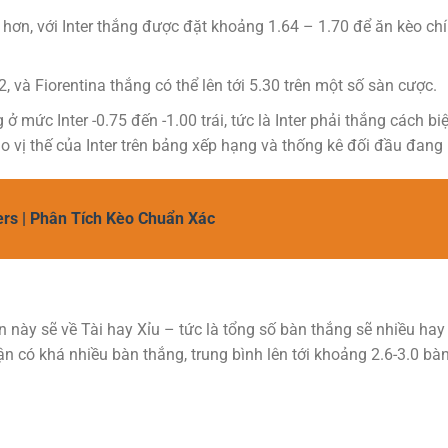
o hơn, với Inter thắng được đặt khoảng 1.64 – 1.70 để ăn kèo ch
 và Fiorentina thắng có thể lên tới 5.30 trên một số sàn cược.
ở mức Inter -0.75 đến -1.00 trái, tức là Inter phải thắng cách 
o vị thế của Inter trên bảng xếp hạng và thống kê đối đầu đang
rs | Phân Tích Kèo Chuẩn Xác
n này sẽ về Tài hay Xỉu – tức là tổng số bàn thắng sẽ nhiều hay
ận có khá nhiều bàn thắng, trung bình lên tới khoảng 2.6-3.0 bà