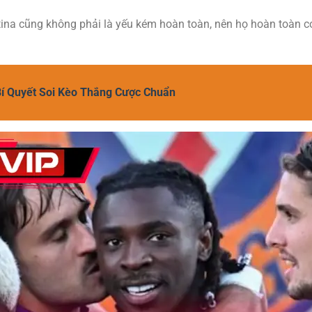
tina cũng không phải là yếu kém hoàn toàn, nên họ hoàn toàn có
- Bí Quyết Soi Kèo Thắng Cược Chuẩn