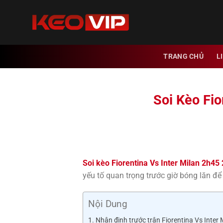
Chuyển
đến
nội
dung
TRANG CHỦ
L
Soi Kèo Fio
Soi kèo Fiorentina Vs Inter Milan 2h45
yếu tố quan trọng trước giờ bóng lăn để
Nội Dung
Nhận định trước trận Fiorentina Vs Inter