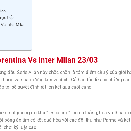
ilan
rực tiếp
 Vs Inter Milan
orentina Vs Inter Milan 23/03
òng đấu Serie A lần này chắc chắn là tâm điểm chú ý của giới 
p hạng và nhà đương kim vô địch. Cả hai đội đều có những câu
ắp tới sẽ quyết định rất lớn kết quả cuối cùng.
 hiện một phong độ khá “lên xuống”: họ có thắng, hòa và thua đ
ội bóng áo tím có kết quả hòa với các đối thủ như Parma và kết
i chơi kỷ luật cao.