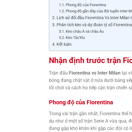
Phong độ của Fiorentina
Phong độ gần đây của đội tuyển Inter M
Lịch sử đối đầu Fiorentina Vs Inter Milan t
Phân tích kèo và dự đoán tỷ số Fiorentina
Kèo châu Á và châu Âu
Kèo Tài/Xỉu
Kết luận
Nhận định trước trận Fi
Trận đấu
Fiorentina vs Inter Milan
tại v
bóng đang chật vật ở nửa dưới bảng xế
lối chơi và cách họ tiếp cận trận chiến s
Phong độ của Fiorentina
Trong vài trận gần nhất, Fiorentina thể
dụ như ở một số trận Serie A vừa qua, đ
đang gặp khó khăn khi gặp các đội có lố