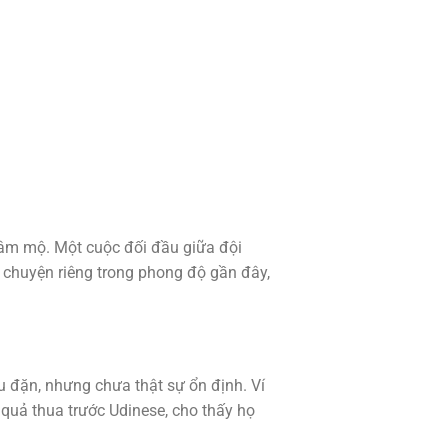
hâm mộ. Một cuộc đối đầu giữa đội
 chuyện riêng trong phong độ gần đây,
ều đặn, nhưng chưa thật sự ổn định. Ví
 quả thua trước Udinese, cho thấy họ