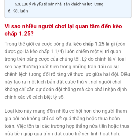
Lưu ý về yếu tố sân nhà, sân khách và lực lượng
Kết luận
Vì sao nhiều người chơi lại quan tâm đến kèo
chấp 1.25?
Trong thế giới cá cược bóng đá,
kèo chấp 1.25 là gì
(còn
được gọi là kèo chấp 1 1/4) luôn chiếm một vị trí quan
trọng trên bảng cược của chúng tôi. Lý do chính là vì loại
kèo này thường xuất hiện trong những trận đấu có sự
chênh lệch tương đối rõ ràng về thực lực giữa hai đội. Điều
này tạo ra một kịch bản đặt cược thú vị, nơi người chơi
không chỉ cần dự đoán đội thắng mà còn phải nhận định
chính xác về cách biệt tỷ số.
Loại kèo này mang đến nhiều cơ hội hơn cho người tham
gia bởi nó không chỉ có kết quả thắng hoặc thua hoàn
toàn. Việc tồn tại các trường hợp thắng nửa tiền hoặc thua
nửa tiền giúp quá trình đặt cược trở nên linh hoạt hơn.