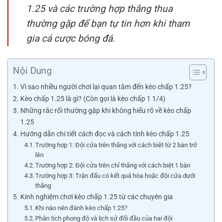
1.25 và các trường hợp thắng thua
thường gặp để bạn tự tin hơn khi tham
gia cá cược bóng đá.
Nội Dung
Vì sao nhiều người chơi lại quan tâm đến kèo chấp 1.25?
Kèo chấp 1.25 là gì? (Còn gọi là kèo chấp 1 1/4)
Những rắc rối thường gặp khi không hiểu rõ về kèo chấp
1.25
Hướng dẫn chi tiết cách đọc và cách tính kèo chấp 1.25
Trường hợp 1: Đội cửa trên thắng với cách biệt từ 2 bàn trở
lên
Trường hợp 2: Đội cửa trên chỉ thắng với cách biệt 1 bàn
Trường hợp 3: Trận đấu có kết quả hòa hoặc đội cửa dưới
thắng
Kinh nghiệm chơi kèo chấp 1.25 từ các chuyên gia
Khi nào nên đánh kèo chấp 1.25?
Phân tích phong độ và lịch sử đối đầu của hai đội