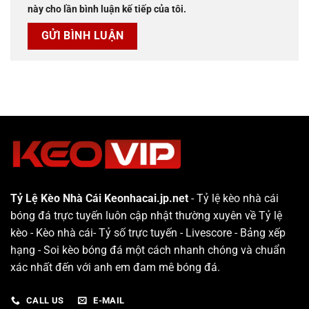
này cho lần bình luận kế tiếp của tôi.
Tỷ Lệ Kèo Nhà Cái Keonhacai.jp.net
- Tỷ lệ kèo nhà cái
bóng đá trực tuyến luôn cập nhật thường xuyên về Tỷ lệ
kèo - Kèo nhà cái- Tỷ số trực tuyến - Livescore - Bảng xếp
hạng - Soi kèo bóng đá một cách nhanh chóng và chuẩn
xác nhất đến với anh em đam mê bóng đá.
CALL US
E-MAIL