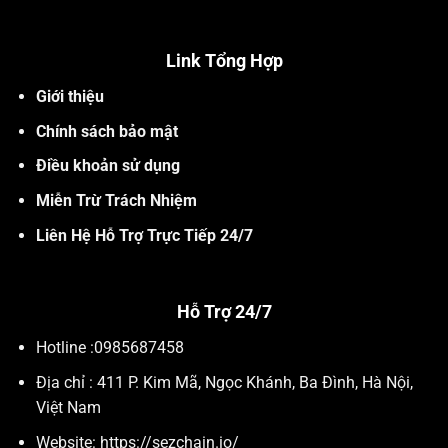
Link Tổng Hợp
Giới thiệu
Chính sách bảo mật
Điều khoản sử dụng
Miễn Trừ Trách Nhiệm
Liên Hệ Hỗ Trợ Trực Tiếp 24/7
Hỗ Trợ 24/7
Hotline :
0985687458
Địa chỉ :
411 P. Kim Mã, Ngọc Khánh, Ba Đình, Hà Nội,
Việt Nam
Website: https://sezchain.io/