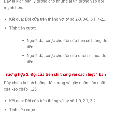
Đây là kịch bản lý tưởng cho những ai tin tưởng vào đội
mạnh hơn.
Kết quả: Đội cửa trên thắng với tỷ số 2-0, 3-0, 3-1, 4-2,…
Tính tiền cược:
Người đặt cược cho đội cửa trên sẽ thắng đủ
tiền.
Người đặt cược cho đội cửa dưới sẽ thua đủ
tiền.
Trường hợp 2: Đội cửa trên chỉ thắng với cách biệt 1 bàn
Đây chính là tình huống đặc trưng và gây nhầm lẫn nhất
của kèo chấp 1.25.
Kết quả: Đội cửa trên thắng với tỷ số 1-0, 2-1, 3-2,…
Tính tiền cược: