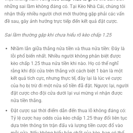
những sai lầm không đáng có. Tại Kèo Nhà Cái, chúng tôi
nhận thấy nhiều người chơi mới thường gặp phải các vấn
đề sau, gây ảnh hưởng trực tiếp đến kết quả đặt cược.
Sai lầm thường gặp khi chưa hiểu rõ kèo chấp 1.25
Nhầm lẫn giữa thắng nửa tiền và thua nửa tiền: Đây là
lỗi phổ biến nhất. Nhiều người không phân biệt được
kèo chấp 1.25 thua nửa tiền khi nào. Họ có thể nghĩ
rằng khi đội cửa trên thắng với cách biệt 1 bàn là một
kết quả tích cực, nhưng thực tế, đây lại là lúc vé cược
của họ bị trừ đi một nửa số tiền đã đặt. Ngược lại, người
đặt cược cho đội cửa dưới lại vui mừng vì nhận được
nửa tiền thắng.
Đặt cược sai thời điểm dẫn đến thua lỗ không đáng có:
Tỷ lệ cược hay odds của kèo chấp 1.25 thay đổi liên tục
dựa trên thông tin trận đấu và lượng tiền cược đổ vào
mỗi cửa. Nếu không hiểu bản chất của kèo, bạn có thể