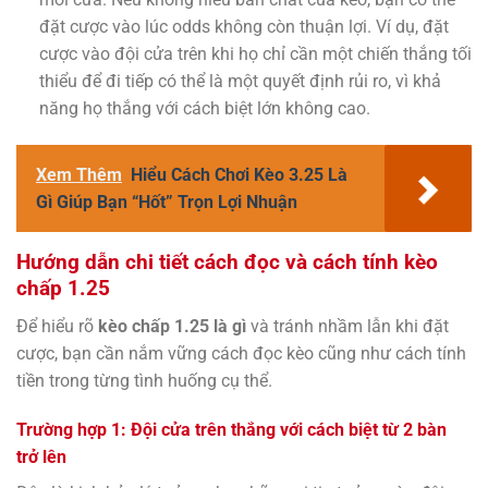
đặt cược vào lúc odds không còn thuận lợi. Ví dụ, đặt
cược vào đội cửa trên khi họ chỉ cần một chiến thắng tối
thiểu để đi tiếp có thể là một quyết định rủi ro, vì khả
năng họ thắng với cách biệt lớn không cao.
Xem Thêm
Hiểu Cách Chơi Kèo 3.25 Là
Gì Giúp Bạn “Hốt” Trọn Lợi Nhuận
Hướng dẫn chi tiết cách đọc và cách tính kèo
chấp 1.25
Để hiểu rõ
kèo chấp 1.25 là gì
và tránh nhầm lẫn khi đặt
cược, bạn cần nắm vững cách đọc kèo cũng như cách tính
tiền trong từng tình huống cụ thể.
Trường hợp 1: Đội cửa trên thắng với cách biệt từ 2 bàn
trở lên