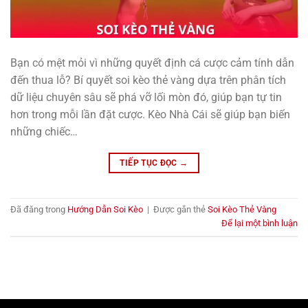
Bạn có mệt mỏi vì những quyết định cá cược cảm tính dẫn
đến thua lỗ? Bí quyết soi kèo thẻ vàng dựa trên phân tích
dữ liệu chuyên sâu sẽ phá vỡ lối mòn đó, giúp bạn tự tin
hơn trong mỗi lần đặt cược. Kèo Nhà Cái sẽ giúp bạn biến
những chiếc…
TIẾP TỤC ĐỌC
→
Đã đăng trong
Hướng Dẫn Soi Kèo
|
Được gắn thẻ
Soi Kèo Thẻ Vàng
Để lại một bình luận