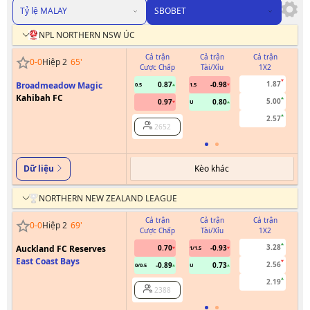
Tỷ lệ MALAY
SBOBET
NPL NORTHERN NSW ÚC
Cả trận
Cả trận
Cả trận
0
-
0
Hiệp 2
65
'
Cược Chấp
Tài/Xỉu
1X2
C
1.87
Broadmeadow Magic
0.87
-0.98
0.5
1.5
Kahibah FC
5.00
0.97
0.80
U
2.57
2652
Kèo khác
Dữ liệu
NORTHERN NEW ZEALAND LEAGUE
Cả trận
Cả trận
Cả trận
0
-
0
Hiệp 2
69
'
Cược Chấp
Tài/Xỉu
1X2
C
3.28
Auckland FC Reserves
0.70
-0.93
1/1.5
East Coast Bays
2.56
-0.89
0.73
0/0.5
U
2.19
2388