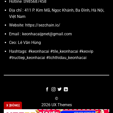
Hotline :
0985687458
nhân với số tiền cược
Địa chỉ :
411 P. Kim Mã, Ngọc Khánh, Ba Đình, Hà Nội,
Kèo nhà cái muốn chơi thắng cần xem xét thêm nhiều
Việt Nam
yếu tố
Website: https://sezchain.io/
Ngoài tỷ lệ cá cược, bạn cần xem xét các yếu tố khác
Email :
keonhacaijpnet@gmail.com
như phong độ của đội, lực lượng, tin tức và thông tin
Ceo: Lê Văn Hùng
liên quan khác trước khi đặt cược.
Hashtags: #keonhacai #tile_keonhacai #keovip
Nhớ rằng, đọc tỷ lệ cá cược kèo nhà cái cần thời gian
#tructiep_keonhacai #lichthidau_keonhacai
và kinh nghiệm để hiểu rõ hơn.
Bạn nên tìm hiểu và tham khảo thêm từng loại kèo và
nguồn thông tin uy tín trước khi quyết định đặt cược.
Địa chỉ cung cấp tỷ lệ cá cược kèo nhà cái
©
Dưới đây là một số địa chỉ cung cấp tỷ lệ cá cược kèo
2026 UX Themes
nhà cái được cho là uy tín và chính xác:
X [ĐÓNG]