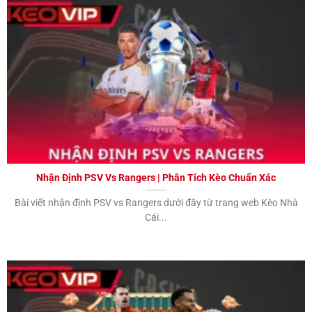
kèo chính xác cho cả 2 nhà cái luôn, bạn có thể dễ
dàng chuyển đổi số liệu tỷ lệ cược từ số thập phân
(thể hiện số luôn dương (
+
) ) của châu Âu sang tỷ lệ
cược Malay (thể hiện số âm (
–
) hoặc dương (
+
))
KÈO NHÀ CÁI – Hướng dẫn cách đọc cho
người mới
Để đọc
tỷ lệ cá cược
kèo bóng đá của kèo nhà cái,
bạn cần biết và hiểu được các
thuật ngữ cơ bản trong
ngành cá cược
.
Nhận Định PSV Vs Rangers | Phân Tích Kèo Chuẩn Xác
Dưới đây,
Tỷ lệ kèo nhà cái
có một hướng dẫn đơn
Bài viết nhận định PSV vs Rangers dưới đây từ trang web Kèo Nhà
giản về cách đọc tỷ lệ cá cược kèo nhà cái cho người
Cái...
mới như bạn.
Muốn đọc Keonhacai phải hiểu về ba loại tỷ lệ cơ bản
LOẠI
KÈO
HÌNH THỨC THỂ HIỆN