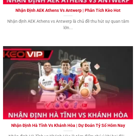
một phần trăm.
cái hiệp
Ví dụ:
1.5
,
2.0
hoặc
150%
,
200%
. Tỷ lệ kèo hiệp 1
1
Nhận Định AEK Athens Vs Antwerp | Phân Tích Kèo Hot
có thể áp dụng cho cả tỷ số và các sự kiện khác
trong hiệp 1.
Nhận định AEK Athens vs Antwerp là chủ đề thu hút sự quan tâm
lớn...
Đây là tỷ lệ kèo bóng đá áp dụng cho
kết quả
của hiệp 2
trong trận đấu.
Kèo nhà
cái hiệp
Tương tự như tỷ lệ kèo hiệp 1, nó có thể được
2
biểu thị bằng một con số hoặc một phần trăm.
Đây là tỷ lệ kèo bóng đá áp dụng cho
kết quả
của hiệp phụ (nếu có)
trong trận đấu.
Trận đấu có thể được kéo dài vào hiệp phụ nếu
Kèo nhà
không có kết quả chính thức sau thời gian thi
cái hiệp
đấu chính thức.
phụ
Tỷ lệ kèo hiệp phụ thường được cung cấp cho
cả tỷ số và các sự kiện khác trong hiệp phụ.
Đây là tỷ lệ kèo bóng đá áp dụng cho
số lượng
Nhận Định Hà Tĩnh Vs Khánh Hòa | Dự Đoán Tỷ Số Hôm Nay
thẻ phạt
được trao cho các cầu thủ trong trận