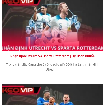
các giải đấu khắp thế giới, đặc biệt cập nhật nhanh
và chính xác nhất tỉ lệ kèo giải đấu được nhiều
người xem: tỷ lệ kèo Ngoại hạng Anh, tỉ lệ kèo La
Liga, tỉ lệ kèo C1, tỉ lệ kèo C2, tỉ lệ kèo Euro, tỉ lệ kèo
World Cup…
Livescore tỷ số trực tuyến
bóng đá mới nhất
của
các trận đấu đang đá trực tuyến từ hơn 1000 giải
đấu trên khắp thế giới, bạn sẽ luôn biết được mọi
thông tin về trận đấu hiện tại: tỷ số hiện tại bao
Nhận Định Utrecht Vs Sparta Rotterdam | Dự Đoán Chuẩn
nhiêu, số lượng thẻ phạt, số lượng phạt góc…
Trong trận đấu đáng chú ý vòng tới giải VĐQG Hà Lan, nhận định
Kết quả bóng đá
KQBĐ mới nhất mọi trận đấu
Utrecht...
của
tối qua, hôm qua
hoặc kể cả từ tuần trước, 2
tuần trước, tháng trước đều được lưu giữ để thuận
tiện cho bạn tra tìm khi cần thiết.
Lịch thi đấu bóng đá
mới nhất tất nhiên được cập
nhật nhanh nhất, sau khi giải đấu sắp xếp xong
lịch thi đấu chi tiết thì nó đã hiển thị trước màn