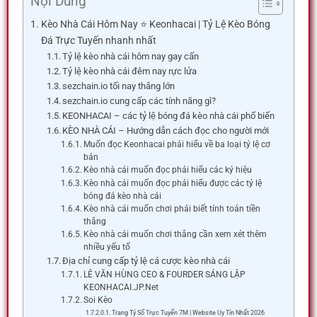
Nội Dung
Kèo Nhà Cái Hôm Nay ⭐️ Keonhacai | Tỷ Lệ Kèo Bóng
Đá Trực Tuyến nhanh nhất
Tỷ lệ kèo nhà cái hôm nay gay cấn
Tỷ lệ kèo nhà cái đêm nay rực lửa
sezchain.io tối nay thắng lớn
sezchain.io cung cấp các tính năng gì?
KEONHACAI – các tỷ lệ bóng đá kèo nhà cái phổ biến
KÈO NHÀ CÁI – Hướng dẫn cách đọc cho người mới
Muốn đọc Keonhacai phải hiểu về ba loại tỷ lệ cơ
bản
Kèo nhà cái muốn đọc phải hiểu các ký hiệu
Kèo nhà cái muốn đọc phải hiểu được các tỷ lệ
bóng đá kèo nhà cái
Kèo nhà cái muốn chơi phải biết tính toán tiền
thắng
Kèo nhà cái muốn chơi thắng cần xem xét thêm
nhiều yếu tố
Địa chỉ cung cấp tỷ lệ cá cược kèo nhà cái
LÊ VĂN HÙNG CEO & FOURDER SÁNG LẬP
KEONHACAI.JP.Net
Soi Kèo
Trang Tỷ Số Trực Tuyến 7M | Website Uy Tín Nhất 2026