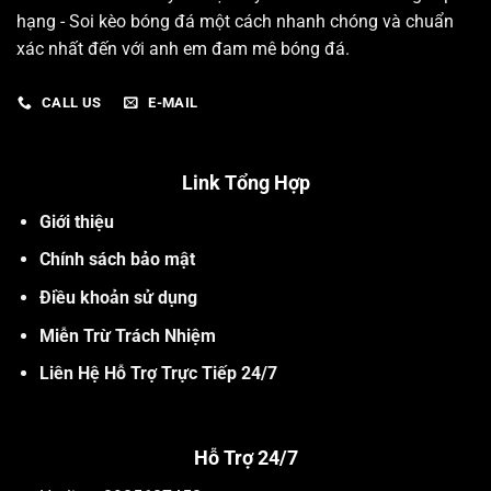
gì?
hạng - Soi kèo bóng đá một cách nhanh chóng và chuẩn
Tỷ lệ bóng đá kèo nhà cái 1.75 (1¾) là gì?
xác nhất đến với anh em đam mê bóng đá.
Tỷ lệ bóng đá kèo nhà cái 2 hòa là gì?
CALL US
E-MAIL
Kèo nhà cái muốn chơi phải biết tính toán tiền thắng
LOẠI
Link Tổng Hợp
KÈO
HÌNH THỨC THỂ HIỆN
NHÀ
Giới thiệu
CÁI
Chính sách bảo mật
Nếu bạn đặt cược vào đội có tỷ lệ âm, bạn cần thắng
Tỷ lệ
trận đấu để giành được tiền thắng.Nếu bạn đặt cược
Châu
Điều khoản sử dụng
vào đội có tỷ lệ dương, bạn sẽ thắng nếu đội đó
Á
không thua trận.
Miễn Trừ Trách Nhiệm
Tỷ lệ
Tiền thắng được tính bằng cách nhân tỷ lệ với số tiền
Liên Hệ Hỗ Trợ Trực Tiếp 24/7
Châu
cược.
Âu
Nếu tỷ lệ âm, số tiền cược cần đặt để thắng 100 đơn
vị được tính bằng cách chia 100 cho giá trị tuyệt đối
Hỗ Trợ 24/7
Tỷ lệ
của tỷ lệ và nhân với số tiền cược.Nếu tỷ lệ dương, số
Mỹ
tiền thắng được tính bằng cách chia tỷ lệ cho 100 và