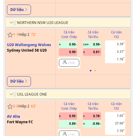
Dữ liệu
NORTHERN NSW U20 LEAGUE
Cả trận
Cả trận
Cả trận
1
-
1
Hiệp 2
72
'
Cược Chấp
Tài/Xỉu
1X2
C
3.39
U20 Wollongong Wolves
0.90
0.99
0
2.5/3
Sydney United 58 U20
3.37
0.90
0.81
U
1.78
2306
Dữ liệu
USL LEAGUE ONE
Cả trận
Cả trận
Cả trận
2
-
0
Hiệp 2
63
'
Cược Chấp
Tài/Xỉu
1X2
C
1.05
AV Alta
0.95
0.78
0
3
Fort Wayne FC
27.00
0.89
-0.96
U
7.70
2145